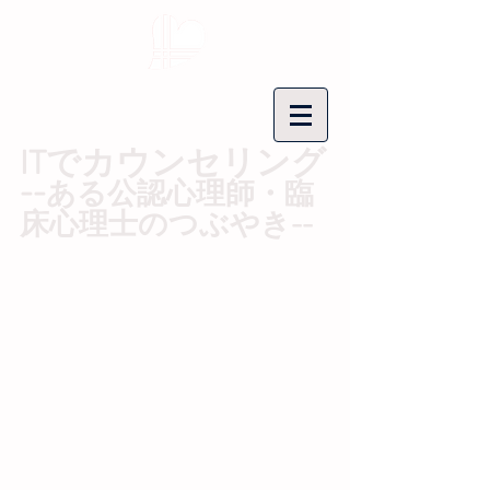
ITでカウンセリング
--​
ある公認心理師・臨
床心理士のつぶやき--