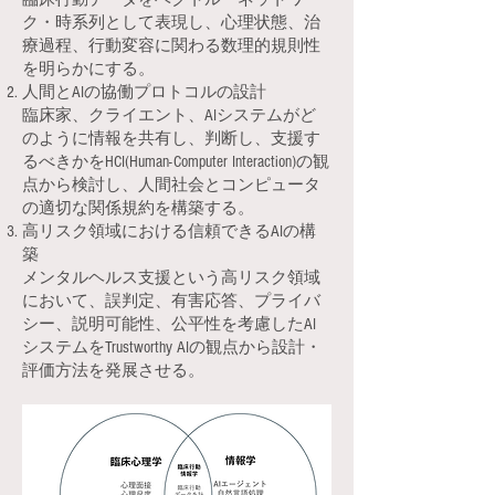
ク・時系列として表現し、心理状態、治
療過程、行動変容に関わる数理的規則性
を明らかにする。
人間とAIの協働プロトコルの設計
臨床家、クライエント、AIシステムがど
のように情報を共有し、判断し、支援す
るべきかをHCI(Human-Computer Interaction)の観
点から検討し、人間社会とコンピュータ
の適切な関係規約を構築する。
高リスク領域における信頼できるAIの構
築
メンタルヘルス支援という高リスク領域
において、誤判定、有害応答、プライバ
シー、説明可能性、公平性を考慮したAI
システムをTrustworthy AIの観点から設計・
評価方法を発展させる。