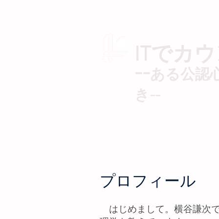
ITでカ
--​
ある公認
き--
HOME
臨床行動情報学とは
プロフィール
はじめまして。横谷謙次で