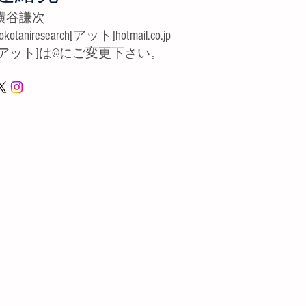
​横谷謙次
okotaniresearch[アット
]hotmail.co
.jp
[アット]は@にご変更下さい。