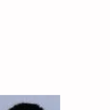
s
More