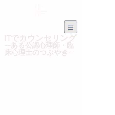
ITでカウンセリング
--​
ある公認心理師・臨
床心理士のつぶやき--