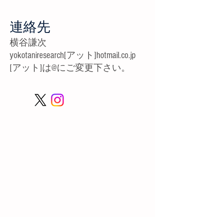
連絡先
​横谷謙次
yokotaniresearch[アット
]hotmail.co
.jp
[アット]は@にご変更下さい。